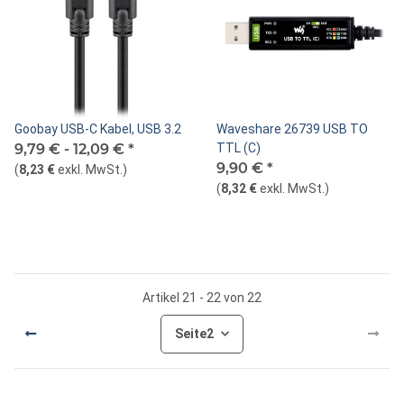
Goobay USB-C Kabel, USB 3.2
Waveshare 26739 USB TO
9,79 € -
12,09 €
*
TTL (C)
9,90 €
*
(
8,23 €
exkl. MwSt.
)
(
8,32 €
exkl. MwSt.
)
Artikel 21 - 22 von 22
Seite
2