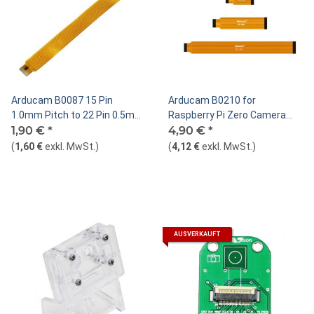
Arducam B0087 15 Pin
Arducam B0210 for
1.0mm Pitch to 22 Pin 0.5mm
Raspberry Pi Zero Camera
Camera Cable for Raspberry
1,90 €
*
Cable Set
4,90 €
*
Pi Zero Version 1.3 Specific
(
1,60 €
exkl. MwSt.
)
(
4,12 €
exkl. MwSt.
)
(Pack of 2)
AUSVERKAUFT