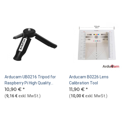
Arducam UB0216 Tripod for
Arducam B0226 Lens
Raspberry Pi High Quality
Calibration Tool
Camera
10,90 €
*
11,90 €
*
(
9,16 €
exkl. MwSt.
)
(
10,00 €
exkl. MwSt.
)