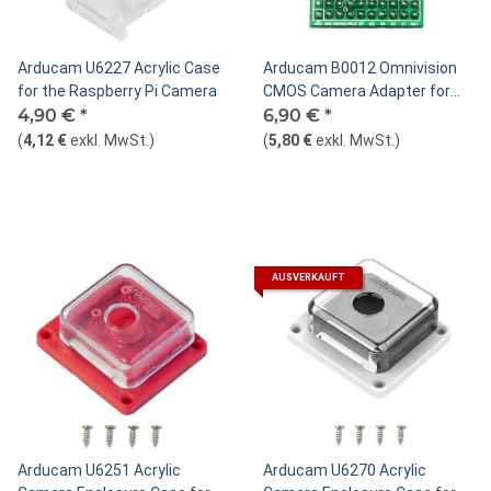
Arducam U6227 Acrylic Case
Arducam B0012 Omnivision
for the Raspberry Pi Camera
CMOS Camera Adapter for
4,90 €
*
Raspberry Pi
6,90 €
*
(
4,12 €
exkl. MwSt.
)
(
5,80 €
exkl. MwSt.
)
AUSVERKAUFT
Arducam U6251 Acrylic
Arducam U6270 Acrylic