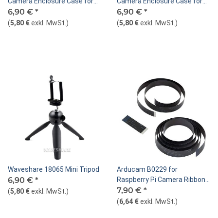
Camera Enclosure Case for
Camera Enclosure Case for
Raspberry Pi V1/V2/ and
6,90 €
*
Raspberry Pi V1/V2/ and
6,90 €
*
16MP/64MP-Red
16MP/64MP-White
(
5,80 €
exkl. MwSt.
)
(
5,80 €
exkl. MwSt.
)
Waveshare 18065 Mini Tripod
Arducam B0229 for
6,90 €
*
Raspberry Pi Camera Ribbon
Flex Extension Cable Set
7,90 €
*
(
5,80 €
exkl. MwSt.
)
(3Pcs)
(
6,64 €
exkl. MwSt.
)