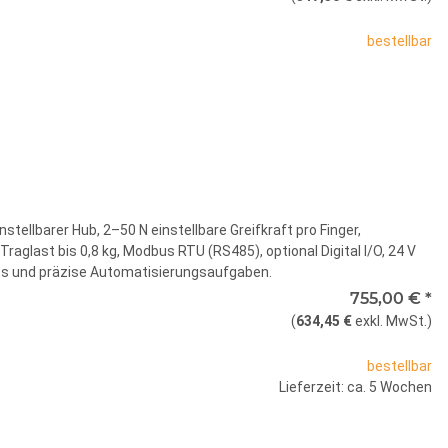
bestellbar
nstellbarer Hub, 2–50 N einstellbare Greifkraft pro Finger,
aglast bis 0,8 kg, Modbus RTU (RS485), optional Digital I/O, 24 V
obots und präzise Automatisierungsaufgaben.
755,00 €
*
(
634,45 €
exkl. MwSt.
)
bestellbar
Lieferzeit: ca. 5 Wochen