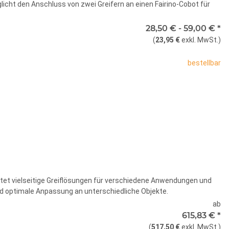
licht den Anschluss von zwei Greifern an einen Fairino-Cobot für
nte
28,50 € -
59,00 €
*
(
23,95 €
exkl. MwSt.
)
te wählen Sie eine Variation.
bestellbar
x
ietet vielseitige Greiflösungen für verschiedene Anwendungen und
nd optimale Anpassung an unterschiedliche Objekte.
ab
615,83 €
*
(
517,50 €
exkl. MwSt.
)