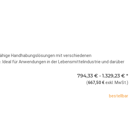
sfähige Handhabungslösungen mit verschiedenen
. Ideal für Anwendungen in der Lebensmittelindustrie und darüber
nte
794,33 € -
1.329,23 €
*
(
667,50 €
exkl. MwSt.
)
SoftGripper
zentriert mit 3
94,33 €
bestellbar
Fingern
SoftGripper
x
zentriert mit 4
72,23 €
Finger