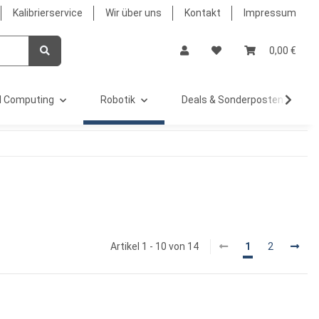
Kalibrierservice
Wir über uns
Kontakt
Impressum
0,00 €
 Computing
Robotik
Deals & Sonderposten %
Artikel 1 - 10 von 14
1
2