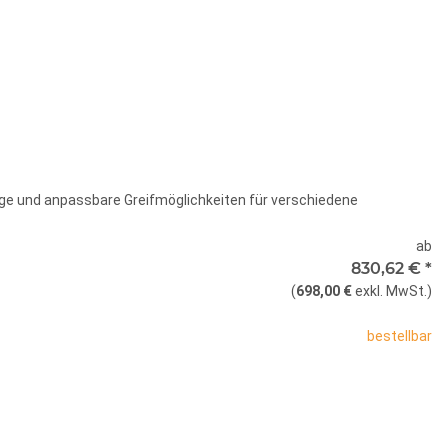
SoftGripper
zentriert mit 6
329,23 €
Finger
tige und anpassbare Greifmöglichkeiten für verschiedene
nte
ab
830,62 €
*
te wählen Sie eine Variation.
(
698,00 €
exkl. MwSt.
)
nte
bestellbar
te wählen Sie eine Variation.
x