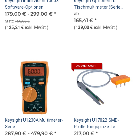
Keysight InfiniiVision 1000X
Keysight Optionen für
Software-Optionen
Tischmultimeter (Serie
179,00 € -
299,00 €
*
3445xA)
ab
165,41 €
*
Statt:
156,60 €
(
125,21 €
exkl. MwSt.
)
(
139,00 €
exkl. MwSt.
)
AUSVERKAUFT
Keysight U1230A Multimeter-
Keysight U1782B SMD-
Serie
Prüfleitungspinzette
287,90 € -
479,90 €
*
217,00 €
*