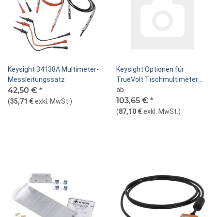
Keysight 34138A Multimeter-
Keysight Optionen für
Messleitungssatz
TrueVolt Tischmultimeter
42,50 €
*
(Serie 3446xA)
ab
103,65 €
*
(
35,71 €
exkl. MwSt.
)
(
87,10 €
exkl. MwSt.
)