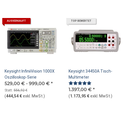
AUSVERKAUFT
TOP BEWERTET
Keysight InfiniiVision 1000X
Keysight 34450A Tisch-
Oszilloskop-Serie
Multimeter
529,00 € -
999,00 €
*
1.397,00 €
*
Statt:
556,92 €
(
444,54 €
exkl. MwSt.
)
(
1.173,95 €
exkl. MwSt.
)