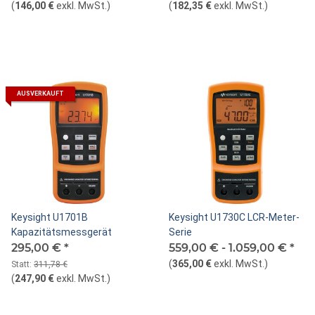
(
146,00 €
exkl. MwSt.
)
(
182,35 €
exkl. MwSt.
)
AUSVERKAUFT
Keysight U1701B
Keysight U1730C LCR-Meter-
Kapazitätsmessgerät
Serie
295,00 €
*
559,00 € -
1.059,00 €
*
(
365,00 €
exkl. MwSt.
)
Statt:
311,78 €
(
247,90 €
exkl. MwSt.
)