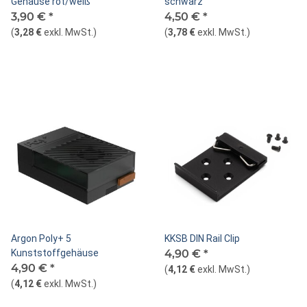
Gehäuse rot/weiß
schwarz
3,90 €
*
4,50 €
*
(
3,28 €
exkl. MwSt.
)
(
3,78 €
exkl. MwSt.
)
Argon Poly+ 5
KKSB DIN Rail Clip
Kunststoffgehäuse
4,90 €
*
4,90 €
*
(
4,12 €
exkl. MwSt.
)
(
4,12 €
exkl. MwSt.
)