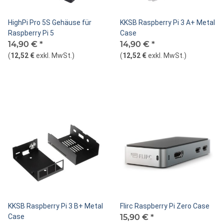
HighPi Pro 5S Gehäuse für
KKSB Raspberry Pi 3 A+ Metal
Raspberry Pi 5
Case
14,90 €
*
14,90 €
*
(
12,52 €
exkl. MwSt.
)
(
12,52 €
exkl. MwSt.
)
KKSB Raspberry Pi 3 B+ Metal
Flirc Raspberry Pi Zero Case
Case
15,90 €
*