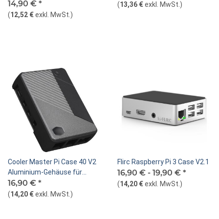
14,90 €
*
(
13,36 €
exkl. MwSt.
)
(
12,52 €
exkl. MwSt.
)
Cooler Master Pi Case 40 V2
Flirc Raspberry Pi 3 Case V2.1
Aluminium-Gehäuse für
16,90 € -
19,90 €
*
Raspberry Pi 4
16,90 €
*
(
14,20 €
exkl. MwSt.
)
(
14,20 €
exkl. MwSt.
)