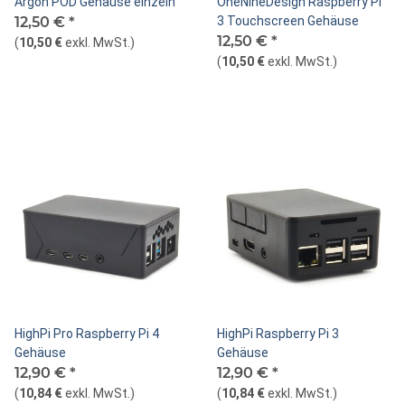
Argon POD Gehäuse einzeln
OneNineDesign Raspberry Pi
12,50 €
*
3 Touchscreen Gehäuse
12,50 €
*
(
10,50 €
exkl. MwSt.
)
(
10,50 €
exkl. MwSt.
)
HighPi Pro Raspberry Pi 4
HighPi Raspberry Pi 3
Gehäuse
Gehäuse
12,90 €
*
12,90 €
*
(
10,84 €
exkl. MwSt.
)
(
10,84 €
exkl. MwSt.
)