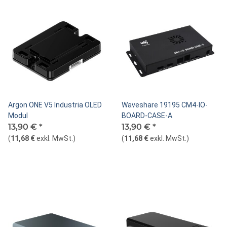
Argon ONE V5 Industria OLED
Waveshare 19195 CM4-IO-
Modul
BOARD-CASE-A
13,90 €
*
13,90 €
*
(
11,68 €
exkl. MwSt.
)
(
11,68 €
exkl. MwSt.
)