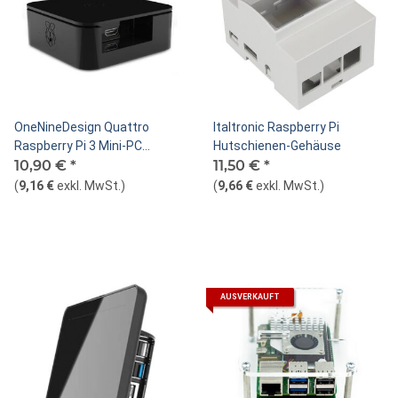
OneNineDesign Quattro
Italtronic Raspberry Pi
Raspberry Pi 3 Mini-PC
Hutschienen-Gehäuse
Gehäuse
10,90 €
*
11,50 €
*
(
9,16 €
exkl. MwSt.
)
(
9,66 €
exkl. MwSt.
)
AUSVERKAUFT