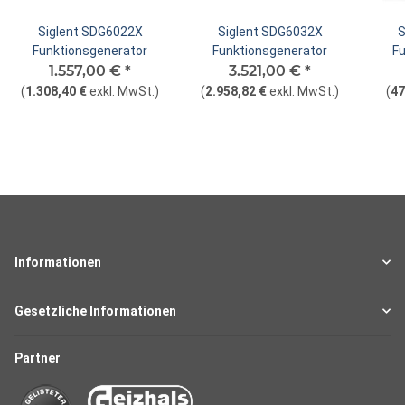
Siglent SDG6022X
Siglent SDG6032X
S
Funktionsgenerator
Funktionsgenerator
F
1.557,00 €
*
3.521,00 €
*
(
1.308,40 €
exkl. MwSt.
)
(
2.958,82 €
exkl. MwSt.
)
(
47
Informationen
Gesetzliche Informationen
Partner