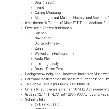
Spur (Track)
Trend
Gating-Messung
Messungen auf Mathe-, History- und Speicher-
8 Mathematik-Traces (8 Mpts FFT, Filter, Addition, Subt
Erweiterte Analysefunktionen:
Suchen
Navigation
Digitalvoltmeter
Zähler
Wellenform-Histogramm
Bode-Plot
Leistungsanalyse
Double Pulse Test
Hochgeschwindigkeits-Hardware-basiertes Mittelwer
Hardware-basierter Maskentest mit Editor für benut
16 digitale Kanäle (nur beim SDS5000X HD)
Unterstützung eines externen 50 MHz Signalgenerat
Großes 12,1” TFT-LCD mit 1280 x 800 Auflösung; kap
Schnittstellen:
2x USB Host 3.0