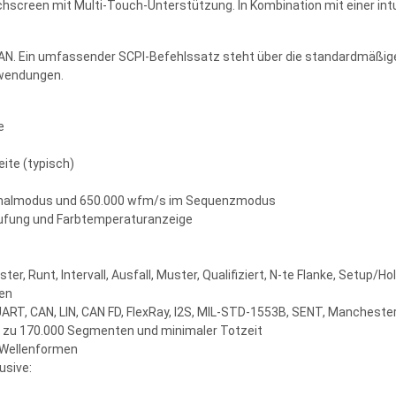
screen mit Multi-Touch-Unterstützung. In Kombination mit einer intu
 LAN. Ein umfassender SCPI-Befehlssatz steht über die standardmäßi
nwendungen.
e
ite (typisch)
rmalmodus und 650.000 wfm/s im Sequenzmodus
tufung und Farbtemperaturanzeige
ster, Runt, Intervall, Ausfall, Muster, Qualifiziert, N-te Flanke, Setup/H
gen
 UART, CAN, LIN, CAN FD, FlexRay, I2S, MIL-STD-1553B, SENT, Mancheste
 zu 170.000 Segmenten und minimaler Totzeit
n Wellenformen
usive: