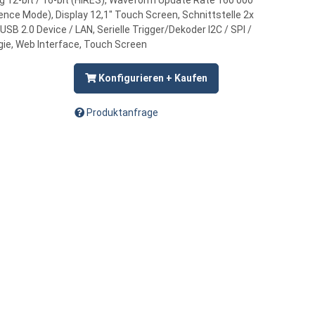
ng 12-bit / 16-bit (HiRES), Waveform Update Rate 160 000
ce Mode), Display 12,1" Touch Screen, Schnittstelle 2x
USB 2.0 Device / LAN, Serielle Trigger/Dekoder I2C / SPI /
gie, Web Interface, Touch Screen
Konfigurieren + Kaufen
Produktanfrage