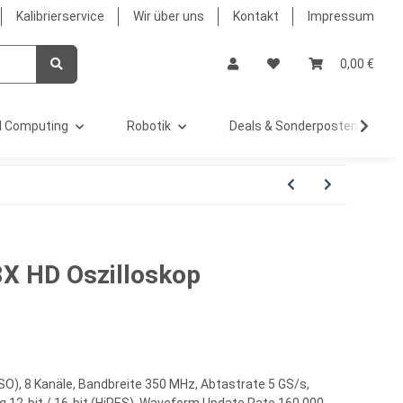
Kalibrierservice
Wir über uns
Kontakt
Impressum
0,00 €
 Computing
Robotik
Deals & Sonderposten %
8X HD Oszilloskop
SO), 8 Kanäle, Bandbreite 350 MHz, Abtastrate 5 GS/s,