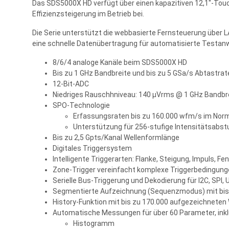
Das SDS5000X HD verfügt über einen kapazitiven 12,1"-Touch
Effizienzsteigerung im Betrieb bei.
Die Serie unterstützt die webbasierte Fernsteuerung über
eine schnelle Datenübertragung für automatisierte Testa
8/6/4 analoge Kanäle beim SDS5000X HD
Bis zu 1 GHz Bandbreite und bis zu 5 GSa/s Abtastrat
12-Bit-ADC
Niedriges Rauschhniveau: 140 μVrms @ 1 GHz Bandbre
SPO-Technologie
Erfassungsraten bis zu 160.000 wfm/s im No
Unterstützung für 256-stufige Intensitätsabs
Bis zu 2,5 Gpts/Kanal Wellenformlänge
Digitales Triggersystem
Intelligente Triggerarten: Flanke, Steigung, Impuls, Fen
Zone-Trigger vereinfacht komplexe Triggerbedingun
Serielle Bus-Triggerung und Dekodierung für I2C, SPI,
Segmentierte Aufzeichnung (Sequenzmodus) mit bis
History-Funktion mit bis zu 170.000 aufgezeichnete
Automatische Messungen für über 60 Parameter, inkl
Histogramm