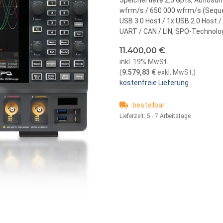
Speichertiefe 2.5 Gpts, Auflösu
wfrm/s / 650 000 wfrm/s (Sequen
USB 3.0 Host / 1x USB 2.0 Host / 
UART / CAN / LIN, SPO-Technolo
11.400,00 €
inkl. 19% MwSt.
(
9.579,83 €
exkl. MwSt.
)
kostenfreie Lieferung
bestellbar
Lieferzeit:
5 - 7 Arbeitstage