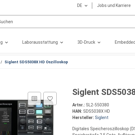
DE
Jobs und Karriere
ng
Laborausstattung
3D-Druck
Embedded
Siglent SDS5038X HD Oszilloskop
Siglent SDS503
Artnr.:
SL2-550380
HAN:
SDS5038X HD
Hersteller:
Siglent
Digitales Speicheroszilloskop (D