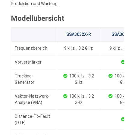
Produktion und Wartung.
Modellübersicht
SSA3032X-R
SSA3050X-
Frequenzbereich
9 kHz .. 3,2 GHz
9 kHz .. 5,0 G
Vorverstärker
Tracking-
100 kHz .. 3,2
100 kHz .. 
Generator
GHz
GHz
Vektor-Netzwerk-
100 kHz .. 3,2
100 kHz .. 
Analyse (VNA)
GHz
GHz
Distance-To-Fault
(DTF)