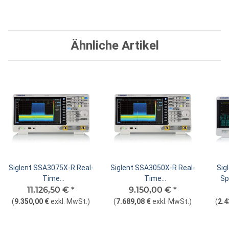
Ähnliche Artikel
Siglent SSA3075X-R Real-
Siglent SSA3050X-R Real-
Sig
Time
Time
Sp
Spektrumanalysator
11.126,50 €
*
Spektrumanalysator
9.150,00 €
*
(
9.350,00 €
exkl. MwSt.
)
(
7.689,08 €
exkl. MwSt.
)
(
2.4