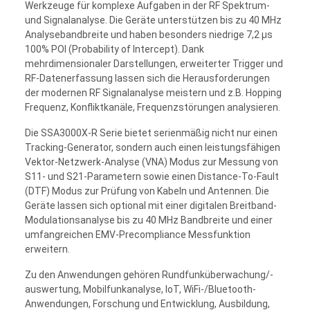
Werkzeuge für komplexe Aufgaben in der RF Spektrum-
und Signalanalyse. Die Geräte unterstützen bis zu 40 MHz
Analysebandbreite und haben besonders niedrige 7,2 µs
100% POI (Probability of Intercept). Dank
mehrdimensionaler Darstellungen, erweiterter Trigger und
RF-Datenerfassung lassen sich die Herausforderungen
der modernen RF Signalanalyse meistern und z.B. Hopping
Frequenz, Konfliktkanäle, Frequenzstörungen analysieren.
Die SSA3000X-R Serie bietet serienmäßig nicht nur einen
Tracking-Generator, sondern auch einen leistungsfähigen
Vektor-Netzwerk-Analyse (VNA) Modus zur Messung von
S11- und S21-Parametern sowie einen Distance-To-Fault
(DTF) Modus zur Prüfung von Kabeln und Antennen. Die
Geräte lassen sich optional mit einer digitalen Breitband-
Modulationsanalyse bis zu 40 MHz Bandbreite und einer
umfangreichen EMV-Precompliance Messfunktion
erweitern.
Zu den Anwendungen gehören Rundfunküberwachung/-
auswertung, Mobilfunkanalyse, IoT, WiFi-/Bluetooth-
Anwendungen, Forschung und Entwicklung, Ausbildung,