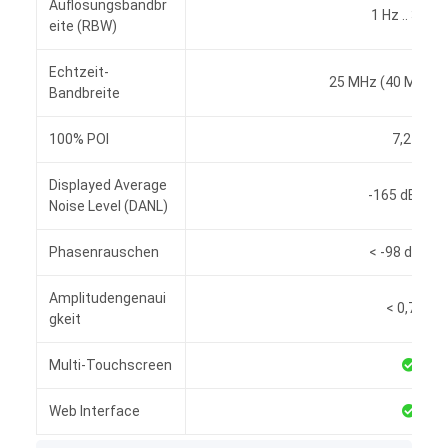
Auflösungsbandbr
1 Hz .. 3 MH
eite (RBW)
Echtzeit-
25 MHz (40 MHz op
Bandbreite
100% POI
7,2 µs
Displayed Average
-165 dBm/H
Noise Level (DANL)
Phasenrauschen
< -98 dBc/H
Amplitudengenaui
< 0,7 dB
gkeit
Multi-Touchscreen
Web Interface