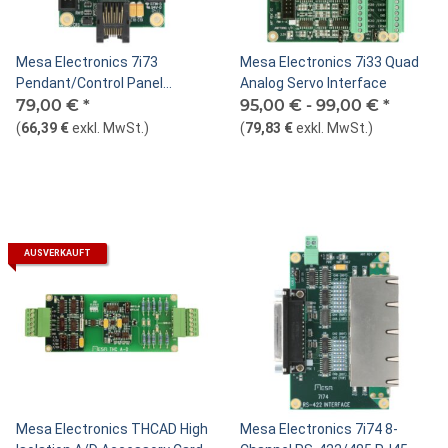
Mesa Electronics 7i73
Mesa Electronics 7i33 Quad
Pendant/Control Panel
Analog Servo Interface
Interface
79,00 €
*
95,00 € -
99,00 €
*
(
66,39 €
exkl. MwSt.
)
(
79,83 €
exkl. MwSt.
)
AUSVERKAUFT
Mesa Electronics THCAD High
Mesa Electronics 7i74 8-