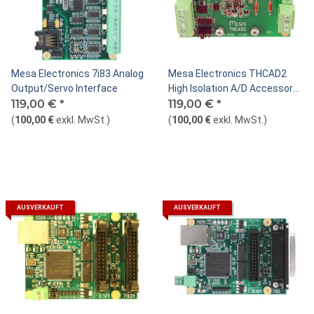
Mesa Electronics 7i83 Analog
Mesa Electronics THCAD2
Output/Servo Interface
High Isolation A/D Accessory
119,00 €
*
Card
119,00 €
*
(
100,00 €
exkl. MwSt.
)
(
100,00 €
exkl. MwSt.
)
AUSVERKAUFT
AUSVERKAUFT