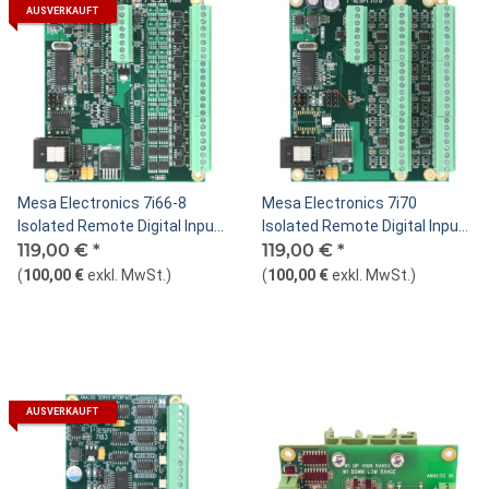
AUSVERKAUFT
Mesa Electronics 7i66-8
Mesa Electronics 7i70
Isolated Remote Digital Input
Isolated Remote Digital Input
and Power Driver Card
119,00 €
*
Card
119,00 €
*
(
100,00 €
exkl. MwSt.
)
(
100,00 €
exkl. MwSt.
)
AUSVERKAUFT