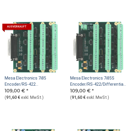
AUSVERKAUFT
Mesa Electronics 7i85
Mesa Electronics 7i85S
Encoder/RS-422
Encoder/RS-422/Differential
Daughtercard
109,00 €
*
Daughtercard
109,00 €
*
(
91,60 €
exkl. MwSt.
)
(
91,60 €
exkl. MwSt.
)