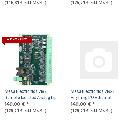
(
116,81 €
exkl. MwSt.
)
(
125,21 €
exkl. MwSt.
)
AUSVERKAUFT
Mesa Electronics 7i87
Mesa Electronics 7i92T
Remote Isolated Analog Input
Anything I/O Ethernet
Card
149,00 €
*
Controller
149,00 €
*
(
125,21 €
exkl. MwSt.
)
(
125,21 €
exkl. MwSt.
)