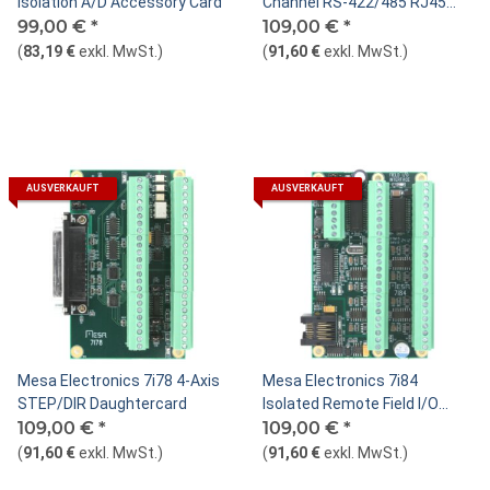
Isolation A/D Accessory Card
Channel RS-422/485 RJ45
99,00 €
*
Interface
109,00 €
*
(
83,19 €
exkl. MwSt.
)
(
91,60 €
exkl. MwSt.
)
AUSVERKAUFT
AUSVERKAUFT
Mesa Electronics 7i78 4-Axis
Mesa Electronics 7i84
STEP/DIR Daughtercard
Isolated Remote Field I/O
109,00 €
*
Daugtercard
109,00 €
*
(
91,60 €
exkl. MwSt.
)
(
91,60 €
exkl. MwSt.
)