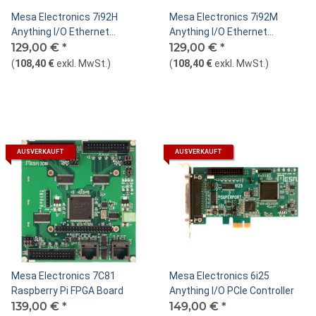
Mesa Electronics 7i92H
Mesa Electronics 7i92M
Anything I/O Ethernet
Anything I/O Ethernet
Controller
129,00 €
*
Controller
129,00 €
*
(
108,40 €
exkl. MwSt.
)
(
108,40 €
exkl. MwSt.
)
AUSVERKAUFT
AUSVERKAUFT
Mesa Electronics 7C81
Mesa Electronics 6i25
Raspberry Pi FPGA Board
Anything I/O PCIe Controller
139,00 €
*
149,00 €
*