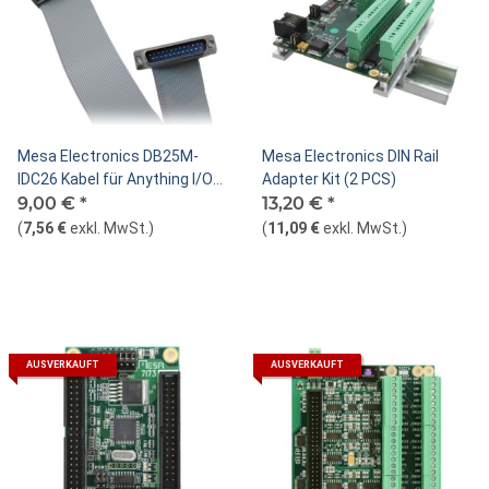
Mesa Electronics DB25M-
Mesa Electronics DIN Rail
IDC26 Kabel für Anything I/O
Adapter Kit (2 PCS)
Erweiterungskarten
9,00 €
*
13,20 €
*
(
7,56 €
exkl. MwSt.
)
(
11,09 €
exkl. MwSt.
)
AUSVERKAUFT
AUSVERKAUFT