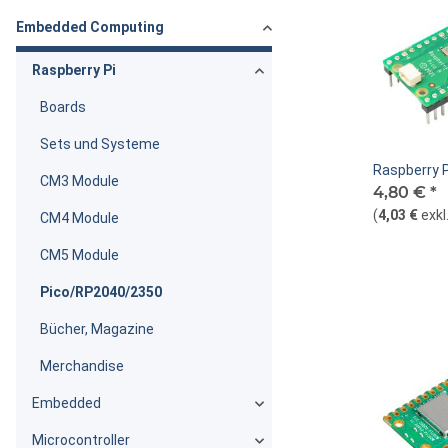
Embedded Computing
Raspberry Pi
Boards
Sets und Systeme
Raspberry P
CM3 Module
4,80 €
*
(
4,03 €
exkl
CM4 Module
CM5 Module
Pico/RP2040/2350
Bücher, Magazine
Merchandise
Embedded
Microcontroller