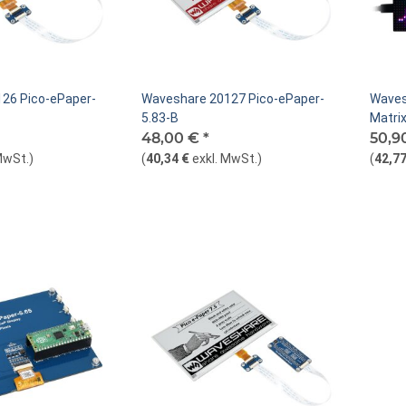
26 Pico-ePaper-
Waveshare 20127 Pico-ePaper-
Waves
5.83-B
Matri
48,00 €
*
50,9
MwSt.
)
(
40,34 €
exkl. MwSt.
)
(
42,77