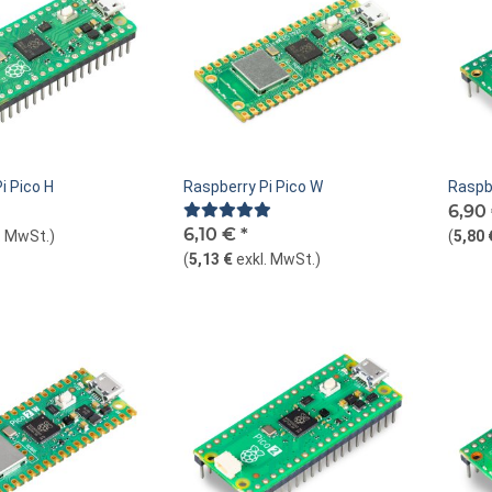
i Pico H
Raspberry Pi Pico W
Raspb
6,90
6,10 €
*
. MwSt.
)
(
5,80 
(
5,13 €
exkl. MwSt.
)