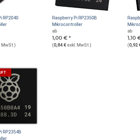
Pi RP2040
Raspberry Pi RP2350B
Raspb
ller
Mikrocontroller
Mikroc
ab
ab
1,00 €
*
1,10 
. MwSt.
)
(
0,84 €
exkl. MwSt.
)
(
0,92 
UFT
Pi RP2354B
ller