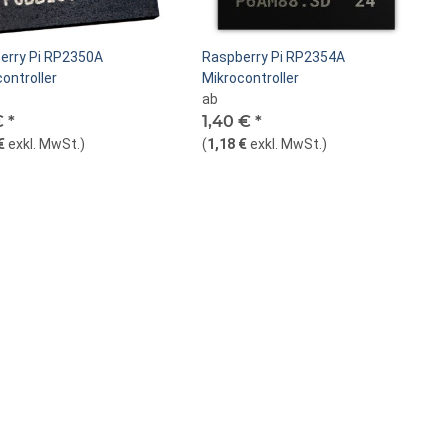
erry Pi RP2350A
Raspberry Pi RP2354A
ontroller
Mikrocontroller
ab
€
*
1,40 €
*
€
exkl. MwSt.
)
(
1,18 €
exkl. MwSt.
)