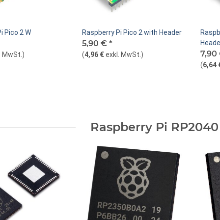
i Pico 2 W
Raspberry Pi Pico 2 with Header
Raspbe
5,90 €
*
Heade
7,90
. MwSt.
)
(
4,96 €
exkl. MwSt.
)
(
6,64 
Raspberry Pi RP2040