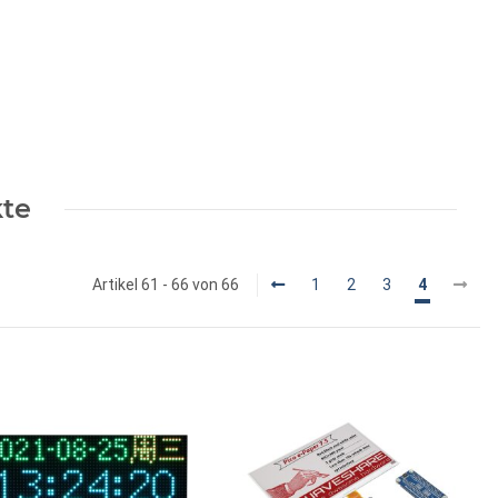
kte
Artikel 61 - 66 von 66
1
2
3
4