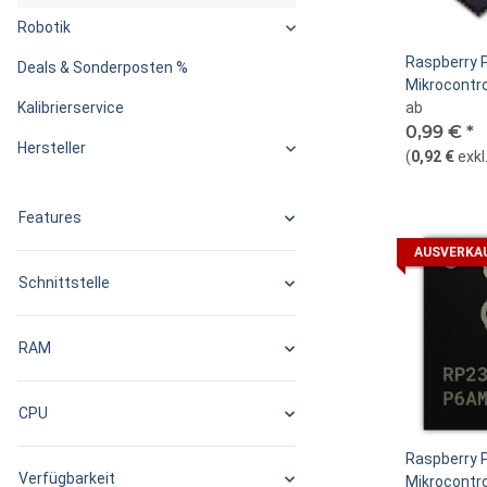
Robotik
Raspberry 
Deals & Sonderposten %
Mikrocontro
ab
Kalibrierservice
0,99 €
*
Hersteller
(
0,92 €
exkl
Features
AUSVERKA
Schnittstelle
RAM
CPU
Raspberry 
Verfügbarkeit
Mikrocontro