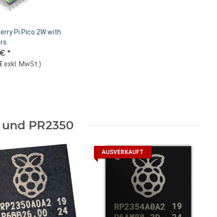
rry Pi Pico 2W with
rs
 €
*
€
exkl. MwSt.
)
 und PR2350
AUSVERKAUFT