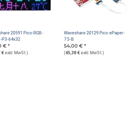
hare 20591 Pico-RGB-
Waveshare 20129 Pico-ePaper-
x-P3-64x32
7.5-B
0 €
*
54,00 €
*
 €
exkl. MwSt.
)
(
45,38 €
exkl. MwSt.
)