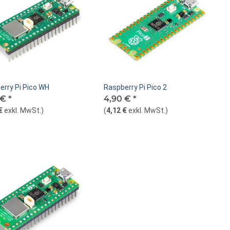
erry Pi Pico WH
Raspberry Pi Pico 2
 €
*
4,90 €
*
€
exkl. MwSt.
)
(
4,12 €
exkl. MwSt.
)