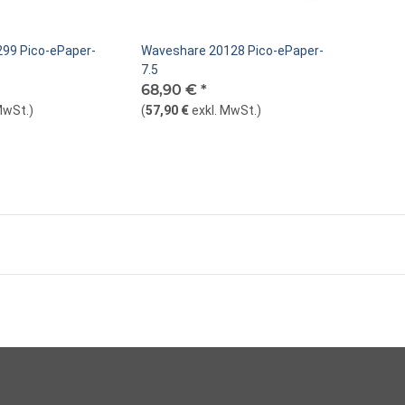
99 Pico-ePaper-
Waveshare 20128 Pico-ePaper-
7.5
68,90 €
*
MwSt.
)
(
57,90 €
exkl. MwSt.
)