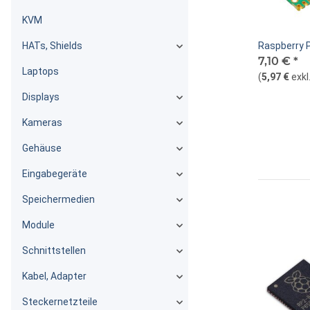
KVM
HATs, Shields
Raspberry P
7,10 €
*
Laptops
(
5,97 €
exkl
Displays
Kameras
Gehäuse
Eingabegeräte
Speichermedien
Module
Schnittstellen
Kabel, Adapter
Steckernetzteile