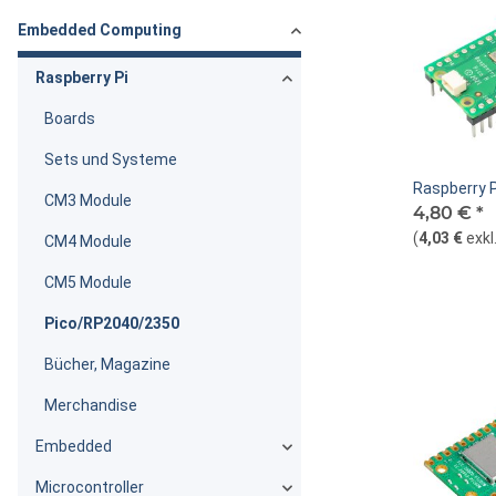
Embedded Computing
Raspberry Pi
Boards
Sets und Systeme
Raspberry P
CM3 Module
4,80 €
*
(
4,03 €
exkl
CM4 Module
CM5 Module
Pico/RP2040/2350
Bücher, Magazine
Merchandise
Embedded
Microcontroller