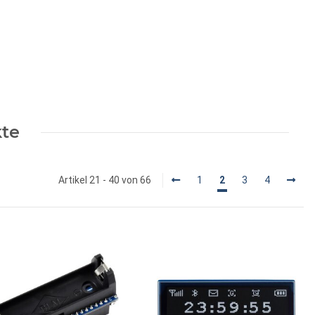
kte
Artikel 21 - 40 von 66
1
2
3
4