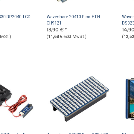
330 RP2040-LCD-
Waveshare 20410 Pico-ETH-
Waves
CH9121
DS32
13,90 €
*
14,9
MwSt.
)
(
11,68 €
exkl. MwSt.
)
(
12,52