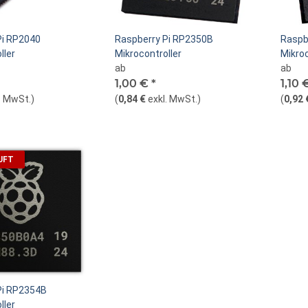
Pi RP2040
Raspberry Pi RP2350B
Raspb
ller
Mikrocontroller
Mikroc
ab
ab
1,00 €
*
1,10 
. MwSt.
)
(
0,84 €
exkl. MwSt.
)
(
0,92 
UFT
Pi RP2354B
ller