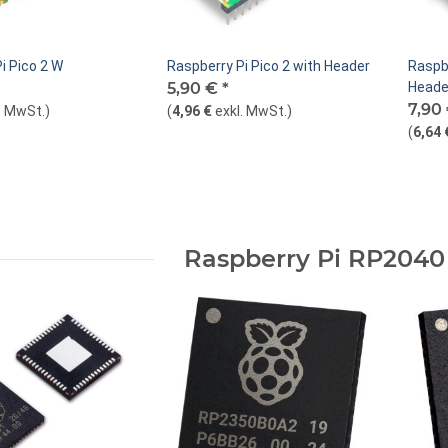
i Pico 2 W
Raspberry Pi Pico 2 with Header
Raspbe
5,90 €
*
Heade
7,90
. MwSt.
)
(
4,96 €
exkl. MwSt.
)
(
6,64 
Raspberry Pi RP2040