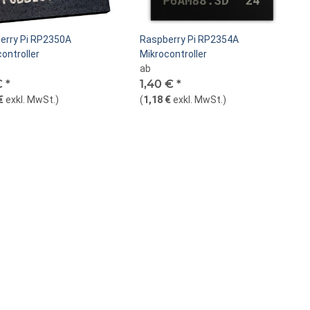
erry Pi RP2350A
Raspberry Pi RP2354A
ontroller
Mikrocontroller
ab
€
*
1,40 €
*
€
exkl. MwSt.
)
(
1,18 €
exkl. MwSt.
)