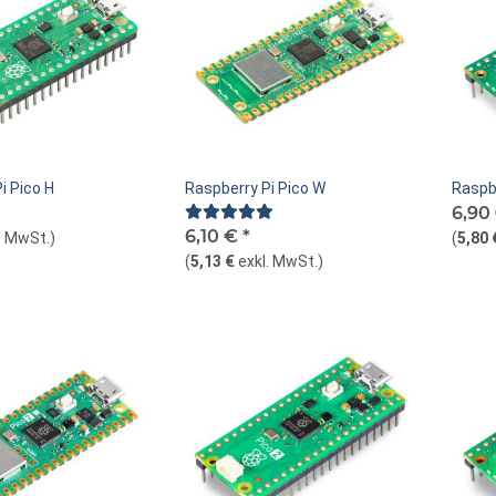
i Pico H
Raspberry Pi Pico W
Raspb
6,90
6,10 €
*
. MwSt.
)
(
5,80 
(
5,13 €
exkl. MwSt.
)