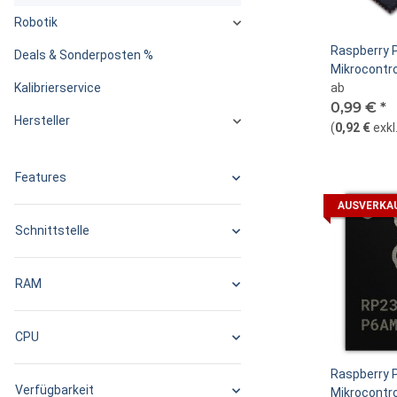
Robotik
Raspberry 
Deals & Sonderposten %
Mikrocontro
ab
Kalibrierservice
0,99 €
*
Hersteller
(
0,92 €
exkl
Features
AUSVERKA
Schnittstelle
RAM
CPU
Raspberry 
Verfügbarkeit
Mikrocontro