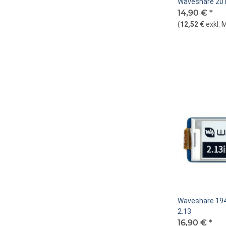
Waveshare 201
14,90 €
*
(
12,52 €
exkl. 
Waveshare 194
2.13
16,90 €
*