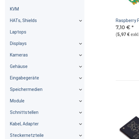
KVM
HATs, Shields
Raspberry P
7,10 €
*
Laptops
(
5,97 €
exkl
Displays
Kameras
Gehäuse
Eingabegeräte
Speichermedien
Module
Schnittstellen
Kabel, Adapter
Steckernetzteile