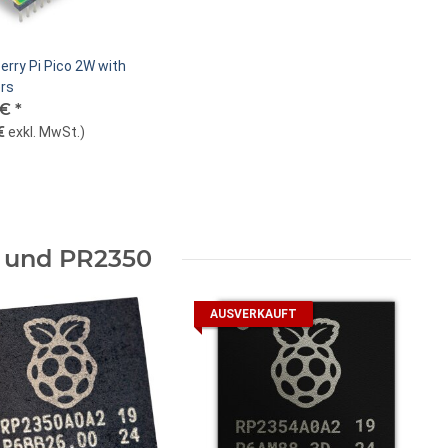
rry Pi Pico 2W with
rs
 €
*
€
exkl. MwSt.
)
 und PR2350
AUSVERKAUFT