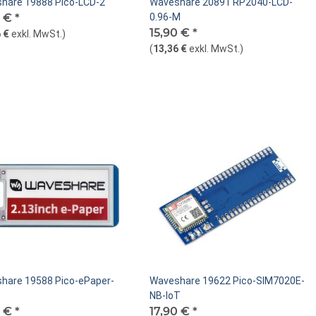
hare 19888 Pico-LCD-2
Waveshare 20891 RP2040-LCD-
0 €
*
0.96-M
15,90 €
*
 €
exkl. MwSt.
)
(
13,36 €
exkl. MwSt.
)
hare 19588 Pico-ePaper-
Waveshare 19622 Pico-SIM7020E-
B
NB-IoT
0 €
*
17,90 €
*