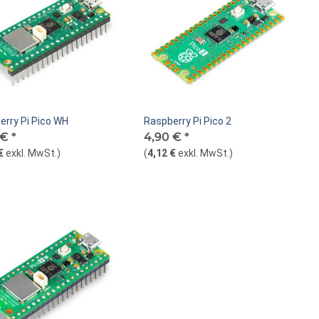
erry Pi Pico WH
Raspberry Pi Pico 2
 €
*
4,90 €
*
€
exkl. MwSt.
)
(
4,12 €
exkl. MwSt.
)