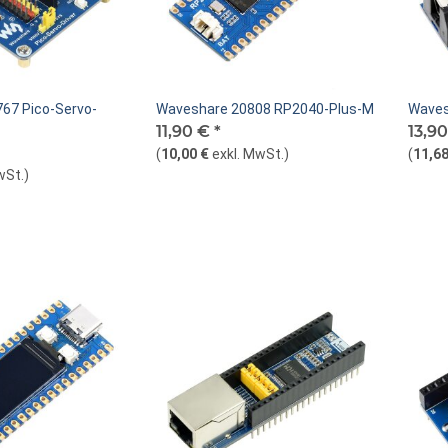
67 Pico-Servo-
Waveshare 20808 RP2040-Plus-M
Waves
11,90 €
*
13,9
(
10,00 €
exkl. MwSt.
)
(
11,68
wSt.
)