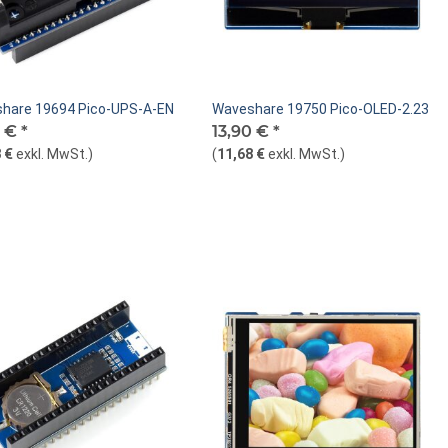
hare 19694 Pico-UPS-A-EN
Waveshare 19750 Pico-OLED-2.23
0 €
*
13,90 €
*
 €
exkl. MwSt.
)
(
11,68 €
exkl. MwSt.
)