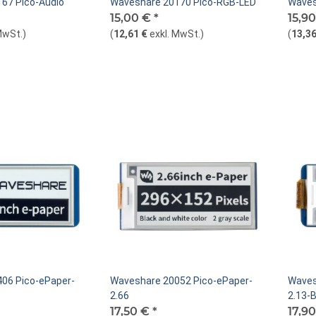
67 Pico-Audio
Waveshare 20170 Pico-RGB-LED
Waves
15,00 €
*
15,9
MwSt.
)
(
12,61 €
exkl. MwSt.
)
(
13,36
06 Pico-ePaper-
Waveshare 20052 Pico-ePaper-
Waves
2.66
2.13-
17,50 €
*
17,9