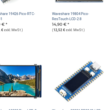
hare 19426 Pico-RTC-
Waveshare 19804 Pico-
31
ResTouch-LCD-2.8
0 €
*
14,90 €
*
 €
exkl. MwSt.
)
(
12,52 €
exkl. MwSt.
)