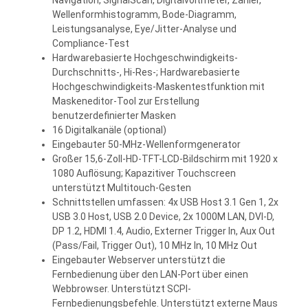
Wellenformhistogramm, Bode-Diagramm,
Leistungsanalyse, Eye/Jitter-Analyse und
Compliance-Test
Hardwarebasierte Hochgeschwindigkeits-
Durchschnitts-, Hi-Res-; Hardwarebasierte
Hochgeschwindigkeits-Maskentestfunktion mit
Maskeneditor-Tool zur Erstellung
benutzerdefinierter Masken
16 Digitalkanäle (optional)
Eingebauter 50-MHz-Wellenformgenerator
Großer 15,6-Zoll-HD-TFT-LCD-Bildschirm mit 1920 x
1080 Auflösung; Kapazitiver Touchscreen
unterstützt Multitouch-Gesten
Schnittstellen umfassen: 4x USB Host 3.1 Gen 1, 2x
USB 3.0 Host, USB 2.0 Device, 2x 1000M LAN, DVI-D,
DP 1.2, HDMI 1.4, Audio, Externer Trigger In, Aux Out
(Pass/Fail, Trigger Out), 10 MHz In, 10 MHz Out
Eingebauter Webserver unterstützt die
Fernbedienung über den LAN-Port über einen
Webbrowser. Unterstützt SCPI-
Fernbedienungsbefehle. Unterstützt externe Maus