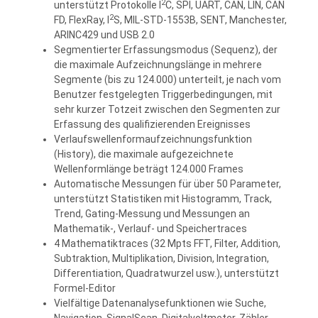
2
unterstützt Protokolle I
C, SPI, UART, CAN, LIN, CAN
2
FD, FlexRay, I
S, MIL-STD-1553B, SENT, Manchester,
ARINC429 und USB 2.0
Segmentierter Erfassungsmodus (Sequenz), der
die maximale Aufzeichnungslänge in mehrere
Segmente (bis zu 124.000) unterteilt, je nach vom
Benutzer festgelegten Triggerbedingungen, mit
sehr kurzer Totzeit zwischen den Segmenten zur
Erfassung des qualifizierenden Ereignisses
Verlaufswellenformaufzeichnungsfunktion
(History), die maximale aufgezeichnete
Wellenformlänge beträgt 124.000 Frames
Automatische Messungen für über 50 Parameter,
unterstützt Statistiken mit Histogramm, Track,
Trend, Gating-Messung und Messungen an
Mathematik-, Verlauf- und Speichertraces
4 Mathematiktraces (32 Mpts FFT, Filter, Addition,
Subtraktion, Multiplikation, Division, Integration,
Differentiation, Quadratwurzel usw.), unterstützt
Formel-Editor
Vielfältige Datenanalysefunktionen wie Suche,
Navigation, SignalScan, Digitalvoltmeter, Zähler,