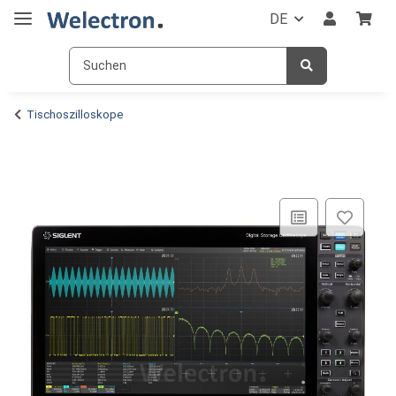
DE
Tischoszilloskope