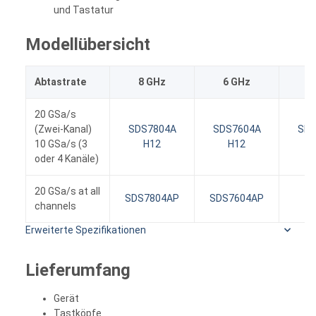
und Tastatur
Modellübersicht
Abtastrate
8 GHz
6 GHz
4
20 GSa/s
(Zwei-Kanal)
SDS7804A
SDS7604A
SDS
10 GSa/s (3
H12
H12
oder 4 Kanäle)
20 GSa/s at all
SDS7804AP
SDS7604AP
channels
Erweiterte Spezifikationen
Lieferumfang
Gerät
Tastköpfe